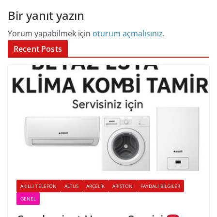
Bir yanıt yazın
Yorum yapabilmek için
oturum açmalısınız
.
Recent Posts
AKILLI TELEFON
ALTUS
ARÇELIK
ARISTON
FAYDALI BILGILER
GENEL