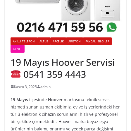
AKILLI TELEFON
ALTUS
ARÇELIK
ARISTON
FAYDALI BILGILER
GENEL
19 Mayıs Hoover Servisi
0541 359 4443
Kasım 3, 2025
admin
19 Mayıs
ilçesinde
Hoover
markasına teknik servis
hizmeti sunan uzman ekibimiz, ev ve iş yerlerindeki her
türlü elektronik cihazın sorunlarını hızlı ve profesyonel
bir şekilde çözmektedir. Hoover marka beyaz eşya
ürünlerinin bakımı, onarımı ve yedek parça değişimi