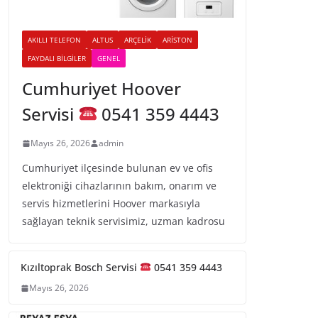
AKILLI TELEFON
ALTUS
ARÇELIK
ARISTON
FAYDALI BILGILER
GENEL
Cumhuriyet Hoover
Servisi
0541 359 4443
Mayıs 26, 2026
admin
Cumhuriyet ilçesinde bulunan ev ve ofis
elektroniği cihazlarının bakım, onarım ve
servis hizmetlerini Hoover markasıyla
sağlayan teknik servisimiz, uzman kadrosu
Kızıltoprak Bosch Servisi
0541 359 4443
Mayıs 26, 2026