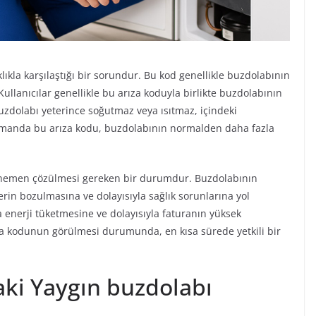
klıkla karşılaştığı bir sorundur. Bu kod genellikle buzdolabının
ullanıcılar genellikle bu arıza koduyla birlikte buzdolabının
Buzdolabı yeterince soğutmaz veya ısıtmaz, içindeki
zamanda bu arıza kodu, buzdolabının normalden daha fazla
e hemen çözülmesi gereken bir durumdur. Buzdolabının
erin bozulmasına ve dolayısıyla sağlık sorunlarına yol
a enerji tüketmesine ve dolayısıyla faturanın yüksek
za kodunun görülmesi durumunda, en kısa sürede yetkili bir
aki Yaygın buzdolabı