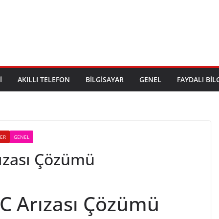
I
AKILLI TELEFON
BILGISAYAR
GENEL
FAYDALI BIL
LER
GENEL
rızası Çözümü
LC Arızası Çözümü