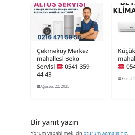
Çekmeköy Merkez
Küçük
mahallesi Beko
mahall
Servisi
0541 359
054
44 43
Ekim 24
Ağustos 22, 2025
Bir yanıt yazın
Yorum yapabilmek için
oturum açmalısınız
.