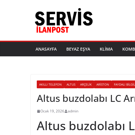
Skip
to
content
ANASAYFA
BEYAZ EŞYA
KLIMA
KOMB
AKILLI TELEFON
ALTUS
ARÇELIK
ARISTON
FAYDALI BILGI
Altus buzdolabı LC A
Ocak 19, 2026
admin
Altus buzdolabı 