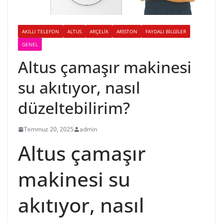
AKILLI TELEFON
ALTUS
ARÇELIK
ARISTON
FAYDALI BILGILER
GENEL
Altus çamaşır makinesi
su akıtıyor, nasıl
düzeltebilirim?
Temmuz 20, 2025
admin
Altus çamaşır
makinesi su
akıtıyor, nasıl