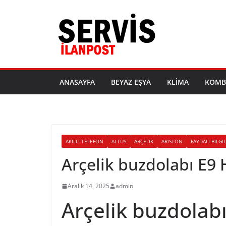
Skip
to
content
ANASAYFA
BEYAZ EŞYA
KLIMA
KOMB
AKILLI TELEFON
ALTUS
ARÇELIK
ARISTON
FAYDALI BILGI
Arçelik buzdolabı E9
Aralık 14, 2025
admin
Arçelik buzdolab