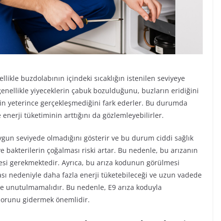
llikle buzdolabının içindeki sıcaklığın istenilen seviyeye
genellikle yiyeceklerin çabuk bozulduğunu, buzların eridiğini
in yeterince gerçekleşmediğini fark ederler. Bu durumda
enerji tüketiminin arttığını da gözlemleyebilirler.
uygun seviyede olmadığını gösterir ve bu durum ciddi sağlık
ve bakterilerin çoğalması riski artar. Bu nedenle, bu arızanın
esi gerekmektedir. Ayrıca, bu arıza kodunun görülmesi
 nedeniyle daha fazla enerji tüketebileceği ve uzun vadede
 de unutulmamalıdır. Bu nedenle, E9 arıza koduyla
 sorunu gidermek önemlidir.