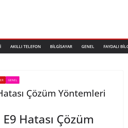
I
AKILLI TELEFON
BILGISAYAR
GENEL
FAYDALI BIL
LER
GENEL
 Hatası Çözüm Yöntemleri
ı E9 Hatası Çözüm