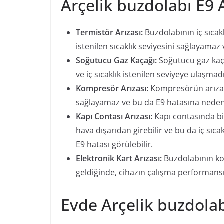
Arçelik buzdolabı E9 
Termistör Arızası:
Buzdolabının iç sıcak
istenilen sıcaklık seviyesini sağlayamaz v
Soğutucu Gaz Kaçağı:
Soğutucu gaz kaç
ve iç sıcaklık istenilen seviyeye ulaşmadığ
Kompresör Arızası:
Kompresörün arızalı
sağlayamaz ve bu da E9 hatasına neden 
Kapı Contası Arızası:
Kapı contasında bir
hava dışarıdan girebilir ve bu da iç sı
E9 hatası görülebilir.
Elektronik Kart Arızası:
Buzdolabının ko
geldiğinde, cihazın çalışma performansı b
Evde Arçelik buzdol