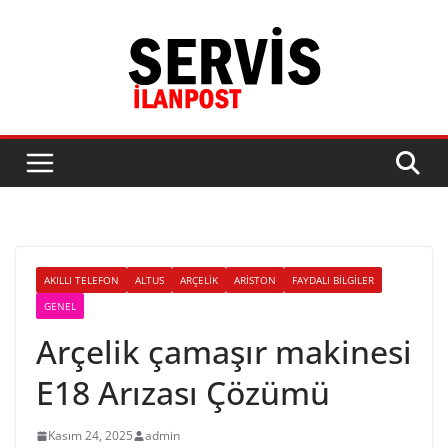
Skip
to
content
AKILLI TELEFON
ALTUS
ARÇELIK
ARISTON
FAYDALI BILGILER
GENEL
Arçelik çamaşır makinesi
E18 Arızası Çözümü
Kasım 24, 2025
admin