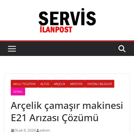
Skip
to
content
AKILLI TELEFON
ALTUS
ARÇELIK
ARISTON
FAYDALI BILGILER
GENEL
Arçelik çamaşır makinesi
E21 Arızası Çözümü
Ocak 9, 2026
admin