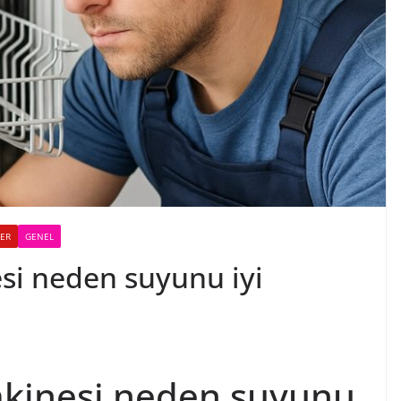
LER
GENEL
si neden suyunu iyi
akinesi neden suyunu