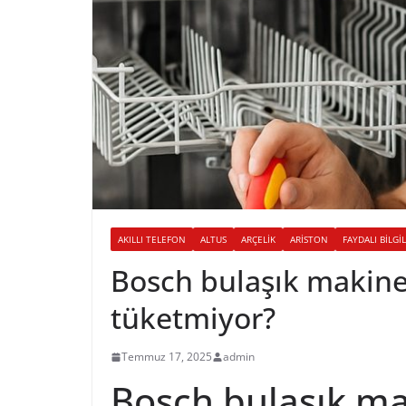
AKILLI TELEFON
ALTUS
ARÇELIK
ARISTON
FAYDALI BILGI
Bosch bulaşık makine
tüketmiyor?
Temmuz 17, 2025
admin
Bosch bulaşık m