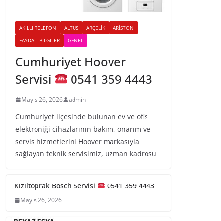
AKILLI TELEFON
ALTUS
ARÇELIK
ARISTON
FAYDALI BILGILER
GENEL
Cumhuriyet Hoover
Servisi
0541 359 4443
Mayıs 26, 2026
admin
Cumhuriyet ilçesinde bulunan ev ve ofis
elektroniği cihazlarının bakım, onarım ve
servis hizmetlerini Hoover markasıyla
sağlayan teknik servisimiz, uzman kadrosu
Kızıltoprak Bosch Servisi
0541 359 4443
Mayıs 26, 2026