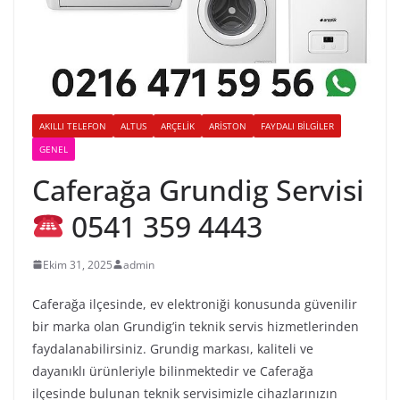
AKILLI TELEFON
ALTUS
ARÇELIK
ARISTON
FAYDALI BILGILER
GENEL
Caferağa Grundig Servisi
0541 359 4443
Ekim 31, 2025
admin
Caferağa ilçesinde, ev elektroniği konusunda güvenilir
bir marka olan Grundig’in teknik servis hizmetlerinden
faydalanabilirsiniz. Grundig markası, kaliteli ve
dayanıklı ürünleriyle bilinmektedir ve Caferağa
ilçesinde bulunan teknik servisimizle cihazlarınızın