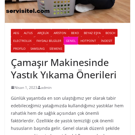
AEG
ALTUS
ARÇELIK
ARISTON
BEKO
BEYAZ EŞYA
BOSCH
ELECTROLUX
FAYDALI BILGILER
GENEL
HOTPOINT
İNDESIT
PROFILO
SAMSUNG
SIEMENS
Çamaşır Makinesinde
Yastık Yıkama Önerileri
Nisan 1, 2023
admin
Günlük yaşantıda en son ulaştığımız yer olarak tabir
edebileceğimiz yatağımızda kullandığımız yastıklar hem
rahatlık hem de sağlık açısından çok önemli
faktörlerdir. Özellikle de yastık temizliği çok önemli
hususların başında gelir. Genel olarak düzenli şekilde