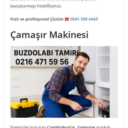
kavuşturmayı hedefliyoruz.
Hızlı ve profesyonel Çözüm
0541 359 4443
Çamaşır Makinesi
İlçemizde bulunan
Çamlıbahçe
‘de,
Samsung
markalı