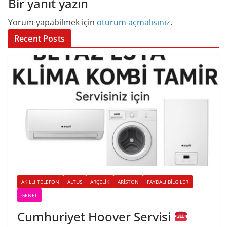
Bir yanıt yazın
Yorum yapabilmek için
oturum açmalısınız
.
Recent Posts
AKILLI TELEFON
ALTUS
ARÇELIK
ARISTON
FAYDALI BILGILER
GENEL
Cumhuriyet Hoover Servisi