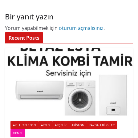
Bir yanıt yazın
Yorum yapabilmek için
oturum açmalısınız
.
Recent Posts
AKILLI TELEFON
ALTUS
ARÇELIK
ARISTON
FAYDALI BILGILER
GENEL