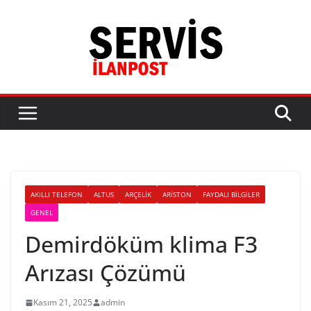
Skip
to
content
AKILLI TELEFON
ALTUS
ARÇELIK
ARISTON
FAYDALI BILGILER
GENEL
Demirdöküm klima F3
Arızası Çözümü
Kasım 21, 2025
admin