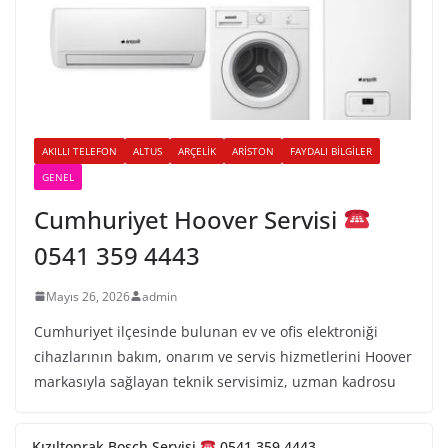
AKILLI TELEFON
ALTUS
ARÇELIK
ARISTON
FAYDALI BILGILER
GENEL
Cumhuriyet Hoover Servisi
0541 359 4443
Mayıs 26, 2026
admin
Cumhuriyet ilçesinde bulunan ev ve ofis elektroniği
cihazlarının bakım, onarım ve servis hizmetlerini Hoover
markasıyla sağlayan teknik servisimiz, uzman kadrosu
Kızıltoprak Bosch Servisi
0541 359 4443