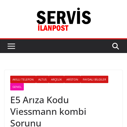
Skip
to
content
AKILLI TELEFON
ALTUS
ARÇELIK
ARISTON
FAYDALI BILGILER
GENEL
E5 Arıza Kodu
Viessmann kombi
Sorunu