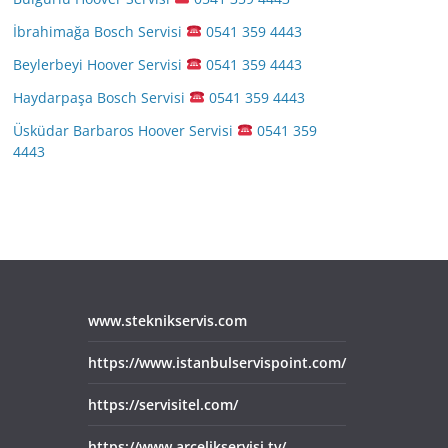
İbrahimağa Bosch Servisi
0541 359 4443
Beylerbeyi Hoover Servisi
0541 359 4443
Haydarpaşa Bosch Servisi
0541 359 4443
Üsküdar Barbaros Hoover Servisi
0541 359
4443
www.steknikservis.com
https://www.istanbulservispoint.com/
https://servisitel.com/
https://www.arcelikservisi.tv/