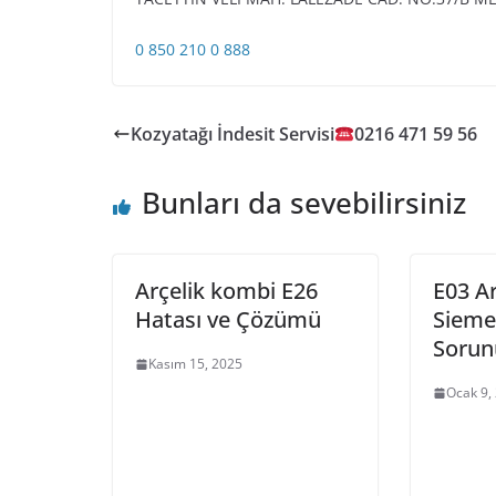
0 850 210 0 888
Kozyatağı İndesit Servisi
0216 471 59 56
Bunları da sevebilirsiniz
Arçelik kombi E26
E03 A
Hatası ve Çözümü
Sieme
Sorun
Kasım 15, 2025
Ocak 9,