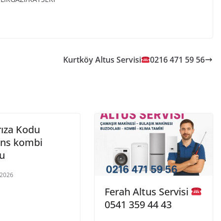
Kurtköy Altus Servisi
0216 471 59 56
rıza Kodu
ns kombi
u
 2026
Ferah Altus Servisi
0541 359 44 43