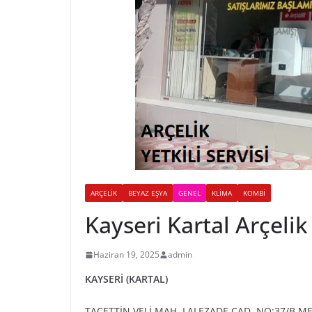
ARÇELIK
BEYAZ EŞYA
GENEL
KLIMA
KOMBI
Kayseri Kartal Arçelik 
Haziran 19, 2025
admin
KAYSERİ (KARTAL)
TACETTİN VELİ MAH. LALEZADE CAD. NO:37/B ME