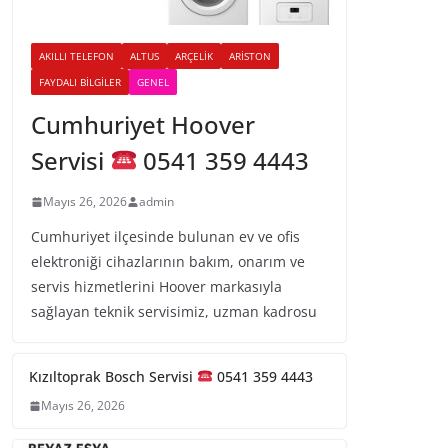
AKILLI TELEFON
ALTUS
ARÇELIK
ARISTON
FAYDALI BILGILER
GENEL
Cumhuriyet Hoover
Servisi
0541 359 4443
Mayıs 26, 2026
admin
Cumhuriyet ilçesinde bulunan ev ve ofis
elektroniği cihazlarının bakım, onarım ve
servis hizmetlerini Hoover markasıyla
sağlayan teknik servisimiz, uzman kadrosu
Kızıltoprak Bosch Servisi
0541 359 4443
Mayıs 26, 2026