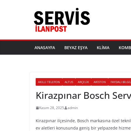
Skip
to
content
ANASAYFA
BEYAZ EŞYA
KLIMA
KOMB
AKILLI TELEFON
ALTUS
ARÇELIK
ARISTON
FAYDALI BILGI
Kirazpınar Bosch Serv
Kasım 28, 2025
admin
Kirazpınar ilçesinde, Bosch markasına özel tekn
ev aletleri konusunda geniş bir yelpazede hizmet