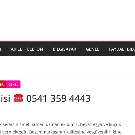
I
AKILLI TELEFON
BILGISAYAR
GENEL
FAYDALI BIL
LER
GENEL
isi
0541 359 4443
ik servis hizmeti sunan uzman ekibimiz, beyaz eşya ve küçük
 vermektedir. Bosch markasının kalitesine ve güvenilirliğine