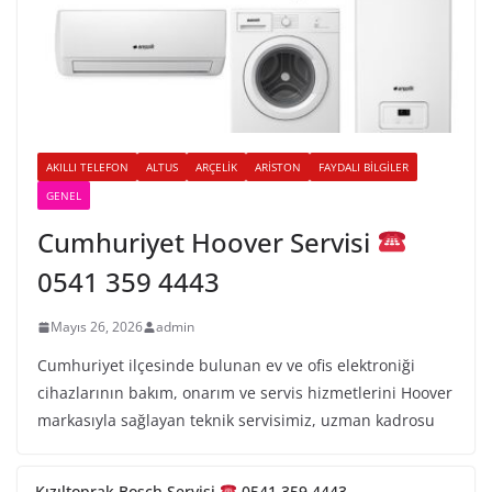
AKILLI TELEFON
ALTUS
ARÇELIK
ARISTON
FAYDALI BILGILER
GENEL
Cumhuriyet Hoover Servisi
0541 359 4443
Mayıs 26, 2026
admin
Cumhuriyet ilçesinde bulunan ev ve ofis elektroniği
cihazlarının bakım, onarım ve servis hizmetlerini Hoover
markasıyla sağlayan teknik servisimiz, uzman kadrosu
Kızıltoprak Bosch Servisi
0541 359 4443