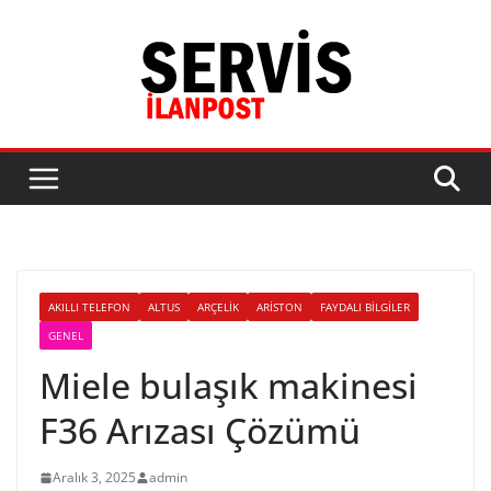
Skip
to
content
AKILLI TELEFON
ALTUS
ARÇELIK
ARISTON
FAYDALI BILGILER
GENEL
Miele bulaşık makinesi
F36 Arızası Çözümü
Aralık 3, 2025
admin