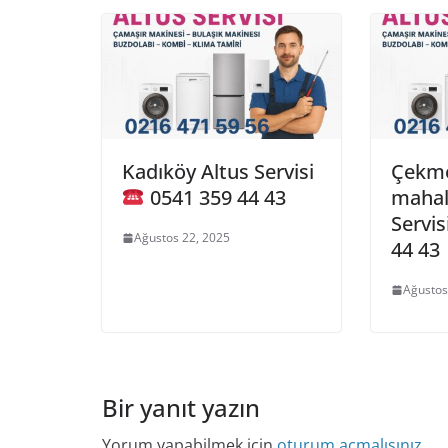
Kadıköy Altus Servisi
Çekme
0541 359 44 43
mahal
Servis
Ağustos 22, 2025
44 43
Ağustos
Bir yanıt yazın
Yorum yapabilmek için
oturum açmalısınız
.