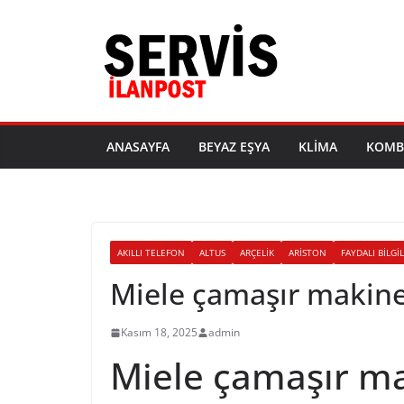
Skip
to
content
ANASAYFA
BEYAZ EŞYA
KLIMA
KOMB
AKILLI TELEFON
ALTUS
ARÇELIK
ARISTON
FAYDALI BILGI
Miele çamaşır makine
Kasım 18, 2025
admin
Miele çamaşır ma