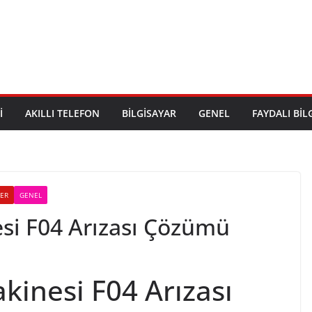
I
AKILLI TELEFON
BILGISAYAR
GENEL
FAYDALI BIL
LER
GENEL
si F04 Arızası Çözümü
kinesi F04 Arızası