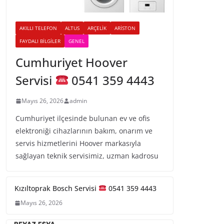
AKILLI TELEFON
ALTUS
ARÇELIK
ARISTON
FAYDALI BILGILER
GENEL
Cumhuriyet Hoover
Servisi
0541 359 4443
Mayıs 26, 2026
admin
Cumhuriyet ilçesinde bulunan ev ve ofis
elektroniği cihazlarının bakım, onarım ve
servis hizmetlerini Hoover markasıyla
sağlayan teknik servisimiz, uzman kadrosu
Kızıltoprak Bosch Servisi
0541 359 4443
Mayıs 26, 2026