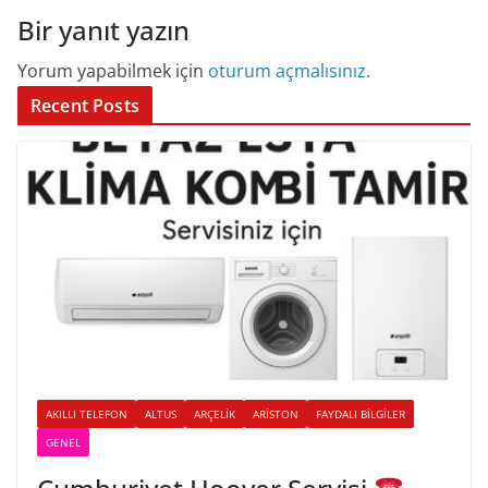
Bir yanıt yazın
Yorum yapabilmek için
oturum açmalısınız
.
Recent Posts
AKILLI TELEFON
ALTUS
ARÇELIK
ARISTON
FAYDALI BILGILER
GENEL