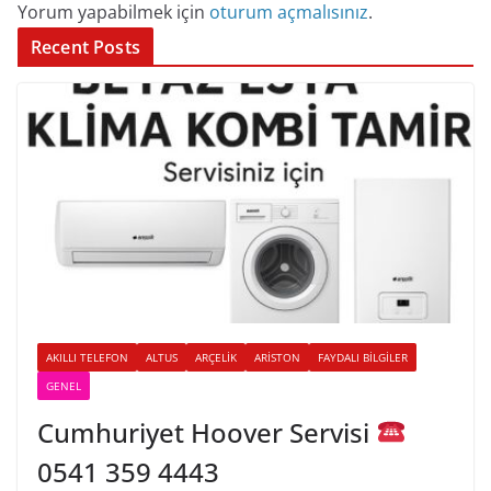
Yorum yapabilmek için
oturum açmalısınız
.
Recent Posts
AKILLI TELEFON
ALTUS
ARÇELIK
ARISTON
FAYDALI BILGILER
GENEL
Cumhuriyet Hoover Servisi
0541 359 4443