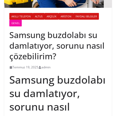
AKILLI TELEFON
ALTUS
ARÇELIK
ARISTON
FAYDALI BILGILER
GENEL
Samsung buzdolabı su
damlatıyor, sorunu nasıl
çözebilirim?
Temmuz 19, 2025
admin
Samsung buzdolabı
su damlatıyor,
sorunu nasıl