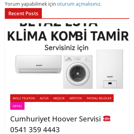
Yorum yapabilmek için
oturum açmalısınız
.
Recent Posts
AKILLI TELEFON
ALTUS
ARÇELIK
ARISTON
FAYDALI BILGILER
GENEL
Cumhuriyet Hoover Servisi
0541 359 4443