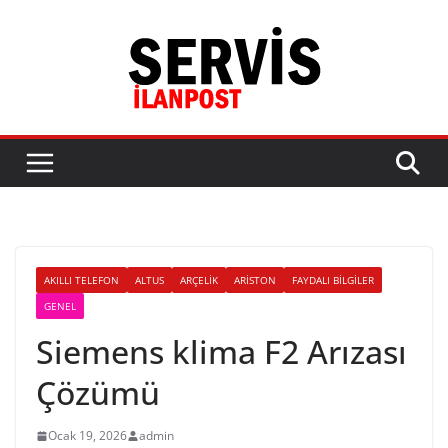
Skip
to
content
AKILLI TELEFON
ALTUS
ARÇELIK
ARISTON
FAYDALI BILGILER
GENEL
Siemens klima F2 Arızası
Çözümü
Ocak 19, 2026
admin