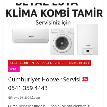
AKILLI TELEFON
ALTUS
ARÇELIK
ARISTON
FAYDALI BILGILER
GENEL
Cumhuriyet Hoover Servisi
0541 359 4443
Mayıs 26, 2026
admin
Cumhuriyet ilçesinde bulunan ev ve ofis elektroniği