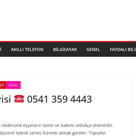
I
AKILLI TELEFON
BILGISAYAR
GENEL
FAYDALI BIL
LER
GENEL
isi
0541 359 4443
 elektronik eşyaların tamir ve bakımı oldukça önemlidir.
üzenli teknik servis hizmeti almak gerekir. Topselvi