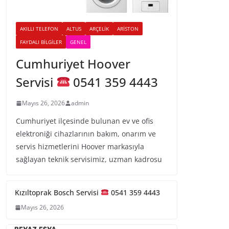
AKILLI TELEFON
ALTUS
ARÇELIK
ARISTON
FAYDALI BILGILER
GENEL
Cumhuriyet Hoover
Servisi
0541 359 4443
Mayıs 26, 2026
admin
Cumhuriyet ilçesinde bulunan ev ve ofis
elektroniği cihazlarının bakım, onarım ve
servis hizmetlerini Hoover markasıyla
sağlayan teknik servisimiz, uzman kadrosu
Kızıltoprak Bosch Servisi
0541 359 4443
Mayıs 26, 2026