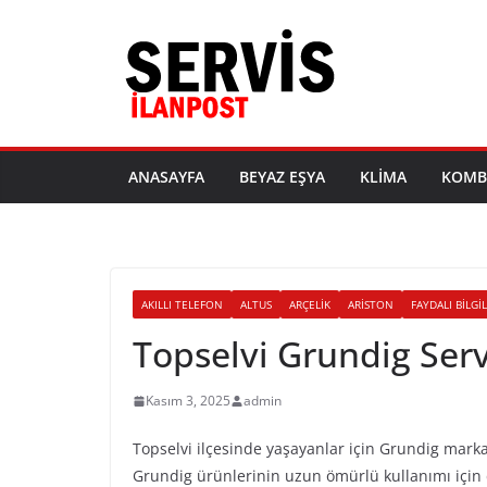
Skip
to
content
ANASAYFA
BEYAZ EŞYA
KLIMA
KOMB
AKILLI TELEFON
ALTUS
ARÇELIK
ARISTON
FAYDALI BILGI
Topselvi Grundig Serv
Kasım 3, 2025
admin
Topselvi ilçesinde yaşayanlar için Grundig marka
Grundig ürünlerinin uzun ömürlü kullanımı için d