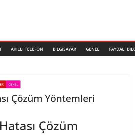
I
AKILLI TELEFON
BILGISAYAR
GENEL
FAYDALI BIL
LER
GENEL
tası Çözüm Yöntemleri
6 Hatası Çözüm