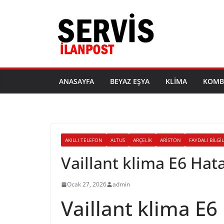
Skip
to
content
ANASAYFA
BEYAZ EŞYA
KLIMA
KOMB
AKILLI TELEFON
ALTUS
ARÇELIK
ARISTON
FAYDALI BILGI
Vaillant klima E6 Ha
Ocak 27, 2026
admin
Vaillant klima E