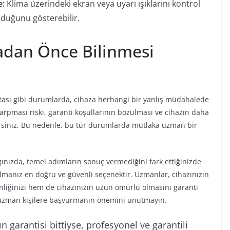
e:
Klima üzerindeki ekran veya uyarı ışıklarını kontrol
lduğunu gösterebilir.
adan Önce Bilinmesi
 hatası gibi durumlarda, cihaza herhangi bir yanlış müdahalede
 çarpması riski, garanti koşullarının bozulması ve cihazın daha
lirsiniz. Bu nedenle, bu tür durumlarda mutlaka uzman bir
tığınızda, temel adımların sonuç vermediğini fark ettiğinizde
lmanız en doğru ve güvenli seçenektir. Uzmanlar, cihazınızın
liğinizi hem de cihazınızın uzun ömürlü olmasını garanti
a uzman kişilere başvurmanın önemini unutmayın.
 garantisi bittiyse, profesyonel ve garantili