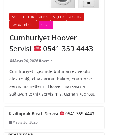
AKILLI TELEFON
ALTUS
ARÇELIK
ARISTON
FAYDALI BILGILER
GENEL
Cumhuriyet Hoover
Servisi
0541 359 4443
Mayıs 26, 2026
admin
Cumhuriyet ilçesinde bulunan ev ve ofis
elektroniği cihazlarının bakım, onarım ve
servis hizmetlerini Hoover markasıyla
sağlayan teknik servisimiz, uzman kadrosu
Kızıltoprak Bosch Servisi
0541 359 4443
Mayıs 26, 2026