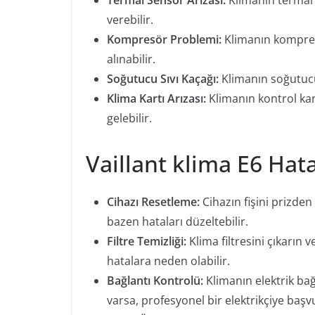
Termal Sensör Arızası:
Klimanın termal
verebilir.
Kompresör Problemi:
Klimanın kompres
alınabilir.
Soğutucu Sıvı Kaçağı:
Klimanın soğutucu 
Klima Kartı Arızası:
Klimanın kontrol ka
gelebilir.
Vaillant klima E6 Hata
Cihazı Resetleme:
Cihazın fişini prizden
bazen hataları düzeltebilir.
Filtre Temizliği:
Klima filtresini çıkarın 
hatalara neden olabilir.
Bağlantı Kontrolü:
Klimanın elektrik bağl
varsa, profesyonel bir elektrikçiye başv