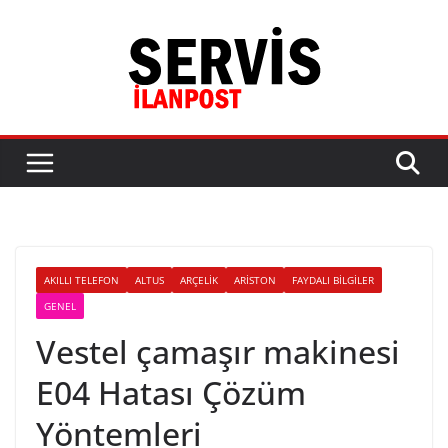
Skip
to
content
AKILLI TELEFON
ALTUS
ARÇELIK
ARISTON
FAYDALI BILGILER
GENEL
Vestel çamaşır makinesi
E04 Hatası Çözüm
Yöntemleri