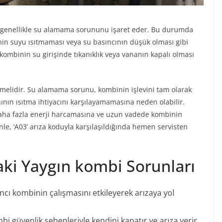
du genellikle su alamama sorununu işaret eder. Bu durumda
nin suyu ısıtmaması veya su basıncının düşük olması gibi
 kombinin su girişinde tıkanıklık veya vananın kapalı olması
lmelidir. Su alamama sorunu, kombinin işlevini tam olarak
nın ısıtma ihtiyacını karşılayamamasına neden olabilir.
daha fazla enerji harcamasına ve uzun vadede kombinin
e, ‘A03’ arıza koduyla karşılaşıldığında hemen servisten
aki Yaygın kombi Sorunları
ncı kombinin çalışmasını etkileyerek arızaya yol
güvenlik sebepleriyle kendini kapatır ve arıza verir.