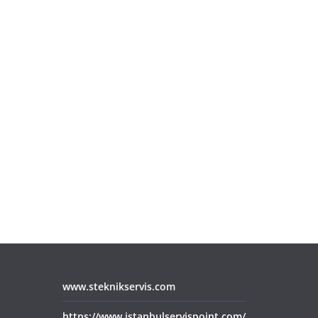
www.steknikservis.com
https://www.istanbulservispoint.com/