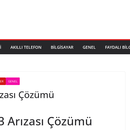
I
AKILLI TELEFON
BILGISAYAR
GENEL
FAYDALI BIL
LER
GENEL
ızası Çözümü
3 Arızası Çözümü