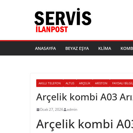
Skip
to
content
ANASAYFA
BEYAZ EŞYA
KLIMA
KOMB
AKILLI TELEFON
ALTUS
ARÇELIK
ARISTON
FAYDALI BILGI
Arçelik kombi A03 Ar
Ocak 27, 2026
admin
Arçelik kombi A0