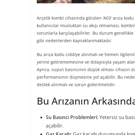
Arçelik kombi cihazında görülen ‘A03’ arıza ko
kullanıcılar musluktan su akışı olmaması, kombi
sorunlarla karşılaşabilirler. Bu durum genellikle
gibi nedenlerden kaynaklanmaktadır.
Bu arıza kodu ciddiye alınmalı ve hemen ilgileni
yerine getirememesine ve dolayısıyla yaşam alanı
Ayrıca, suyun basıncının düşük olması cihazın 
performansının düşmesine yol açabilir. Bu nedenl
destek alınmalı ve sorun giderilmelidir.
Bu Arızanın Arkasınd
Su Basıncı Problemleri:
Yetersiz su bası
açabilir.
Gaz Kaçağı:
Gaz kaçağı durumunda kombi 