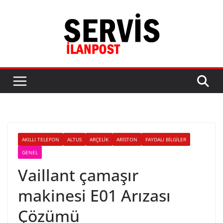
Skip
to
content
AKILLI TELEFON
ALTUS
ARÇELIK
ARISTON
FAYDALI BILGILER
GENEL
Vaillant çamaşır
makinesi E01 Arızası
Çözümü