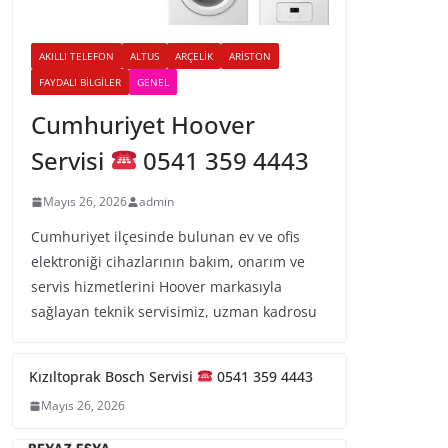
AKILLI TELEFON
ALTUS
ARÇELIK
ARISTON
FAYDALI BILGILER
GENEL
Cumhuriyet Hoover
Servisi
0541 359 4443
Mayıs 26, 2026
admin
Cumhuriyet ilçesinde bulunan ev ve ofis
elektroniği cihazlarının bakım, onarım ve
servis hizmetlerini Hoover markasıyla
sağlayan teknik servisimiz, uzman kadrosu
Kızıltoprak Bosch Servisi
0541 359 4443
Mayıs 26, 2026