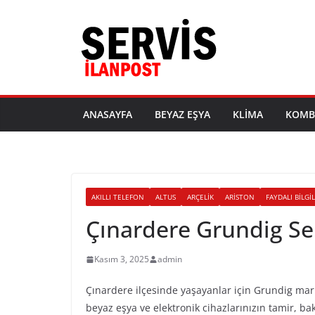
Skip
to
content
ANASAYFA
BEYAZ EŞYA
KLIMA
KOMB
AKILLI TELEFON
ALTUS
ARÇELIK
ARISTON
FAYDALI BILGI
Çınardere Grundig Se
Kasım 3, 2025
admin
Çınardere ilçesinde yaşayanlar için Grundig mar
beyaz eşya ve elektronik cihazlarınızın tamir, b