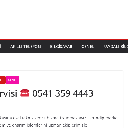
I
AKILLI TELEFON
BILGISAYAR
GENEL
FAYDALI BIL
LER
GENEL
rvisi
0541 359 4443
kasına özel teknik servis hizmeti sunmaktayız. Grundig marka
akım ve onarım işlemlerini uzman ekiplerimizle