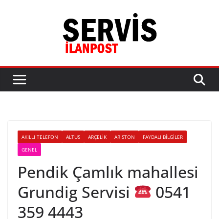
Skip
to
content
AKILLI TELEFON
ALTUS
ARÇELIK
ARISTON
FAYDALI BILGILER
GENEL
Pendik Çamlık mahallesi
Grundig Servisi
0541
359 4443