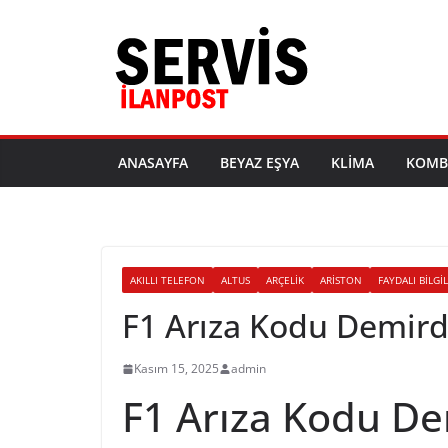
Skip
to
content
ANASAYFA
BEYAZ EŞYA
KLIMA
KOMB
AKILLI TELEFON
ALTUS
ARÇELIK
ARISTON
FAYDALI BILGI
F1 Arıza Kodu Demi
Kasım 15, 2025
admin
F1 Arıza Kodu D