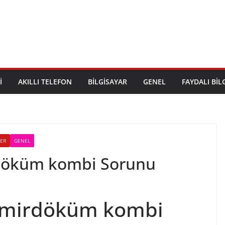
I
AKILLI TELEFON
BILGISAYAR
GENEL
FAYDALI BIL
LER
GENEL
rdöküm kombi Sorunu
emirdöküm kombi