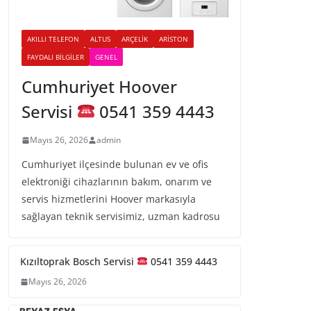
AKILLI TELEFON
ALTUS
ARÇELIK
ARISTON
FAYDALI BILGILER
GENEL
Cumhuriyet Hoover
Servisi
0541 359 4443
Mayıs 26, 2026
admin
Cumhuriyet ilçesinde bulunan ev ve ofis
elektroniği cihazlarının bakım, onarım ve
servis hizmetlerini Hoover markasıyla
sağlayan teknik servisimiz, uzman kadrosu
Kızıltoprak Bosch Servisi
0541 359 4443
Mayıs 26, 2026