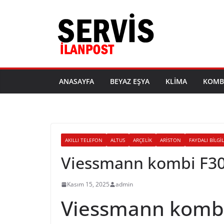
Skip
to
content
ANASAYFA
BEYAZ EŞYA
KLIMA
KOMB
AKILLI TELEFON
ALTUS
ARÇELIK
ARISTON
FAYDALI BILGI
Viessmann kombi F30
Kasım 15, 2025
admin
Viessmann kombi