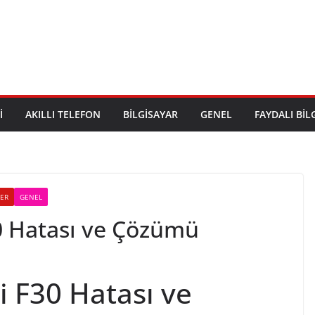
I
AKILLI TELEFON
BILGISAYAR
GENEL
FAYDALI BIL
LER
GENEL
 Hatası ve Çözümü
 F30 Hatası ve