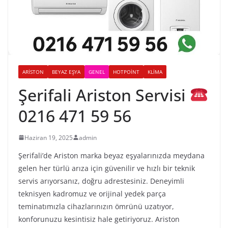
ARISTON
BEYAZ EŞYA
GENEL
HOTPOINT
KLIMA
Şerifali Ariston Servisi
0216 471 59 56
Haziran 19, 2025
admin
Şerifali’de Ariston marka beyaz eşyalarınızda meydana
gelen her türlü arıza için güvenilir ve hızlı bir teknik
servis arıyorsanız, doğru adrestesiniz. Deneyimli
teknisyen kadromuz ve orijinal yedek parça
teminatımızla cihazlarınızın ömrünü uzatıyor,
konforunuzu kesintisiz hale getiriyoruz. Ariston