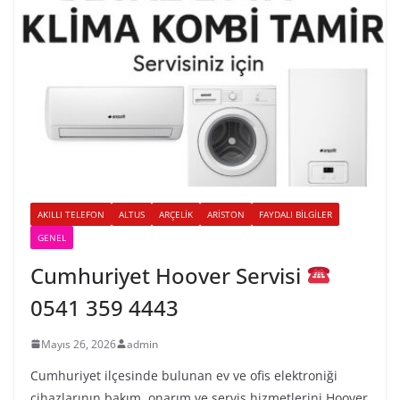
AKILLI TELEFON
ALTUS
ARÇELIK
ARISTON
FAYDALI BILGILER
GENEL
Cumhuriyet Hoover Servisi
0541 359 4443
Mayıs 26, 2026
admin
Cumhuriyet ilçesinde bulunan ev ve ofis elektroniği
cihazlarının bakım, onarım ve servis hizmetlerini Hoover